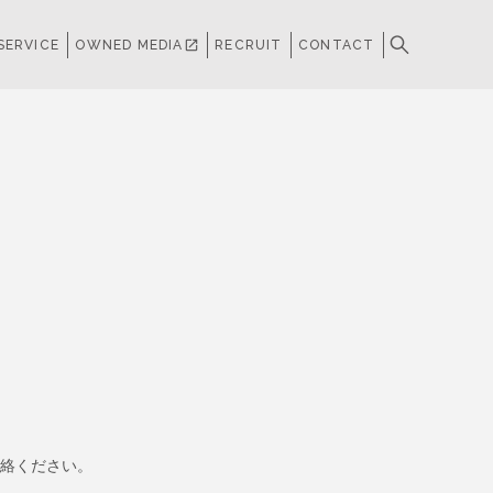
SERVICE
OWNED MEDIA
open_in_new
RECRUIT
CONTACT
絡ください。