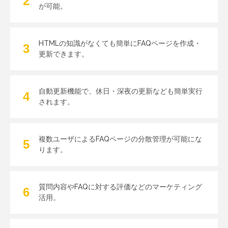
が可能。
HTMLの知識がなくても
簡単にFAQページを
作成・
更新できます。
自動更新機能で、
休日・深夜の更新なども
簡単実行
されます。
複数ユーザによる
FAQページの分散管理が
可能にな
ります。
質問内容や
FAQに対する評価などの
マーケティング
活用。