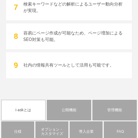
検索キーワードなどの解析による
ユーザー動向分析
が実現。
容易にページ作成が可能なため、
ページ増加による
SEO対策も可能。
社内の情報共有ツールとして
活用も可能です。
i-askとは
公開機能
管理機能
オプション・
仕様
導入企業
FAQ
カスタマイズ