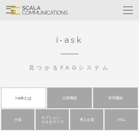
i-ask
見つかるFAQシステム
i-askとは
公開機能
管理機能
オプション・
仕様
導入企業
FAQ
カスタマイズ