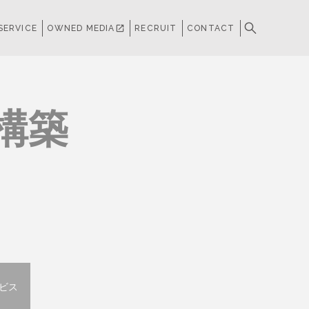
SERVICE
OWNED MEDIA
open_in_new
RECRUIT
CONTACT
構築
ビス