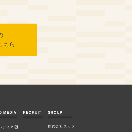
の
こちら
D MEDIA
RECRUIT
GROUP
株式会社スカラ
ペディア
open_in_new