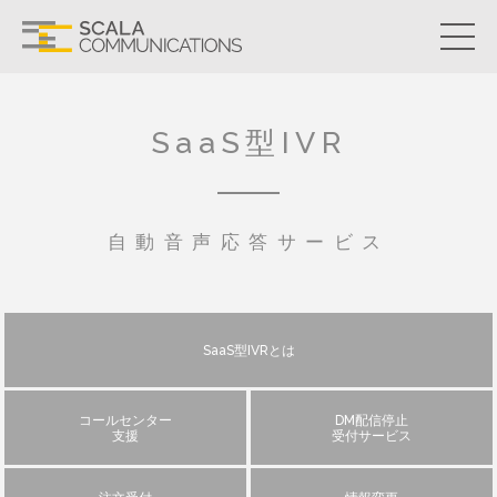
SaaS型IVR
自動音声応答サービス
SaaS型IVRとは
コールセンター
DM配信停止
支援
受付サービス